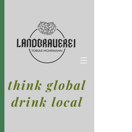
think global
drink local